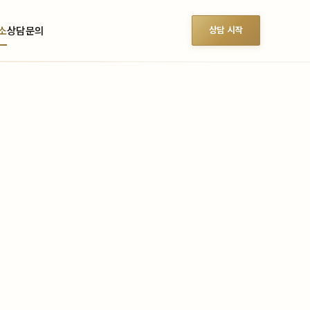
소
상담문의
상담 시작