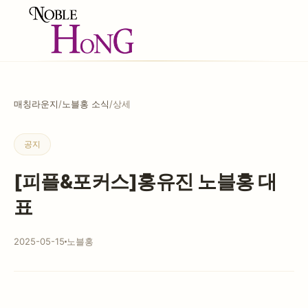
매칭라운지
/
노블홍 소식
/
상세
공지
[피플&포커스]홍유진 노블홍 대
표
2025-05-15
노블홍