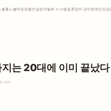
노블홍
노블매칭
맞춤컨설팅
차별화 시스템
결혼장려 공익캠페인
상담
지는 20대에 이미 끝났다
운 이유』