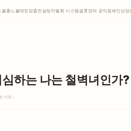
노블홍
노블매칭
맞춤컨설팅
차별화 시스템
결혼장려 공익캠페인
상담
의심하는 나는 철벽녀인가?
운 이유』